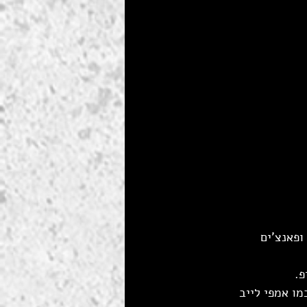
ופאנצ'ים 
פ.
ו אמפי לייב 