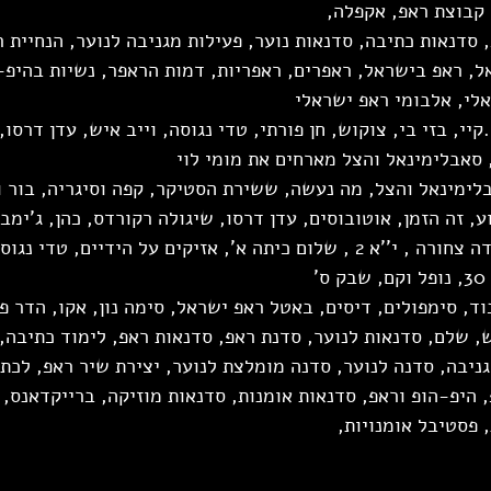
 קבוצת ראפ, אקפלה, 
 סדנאות כתיבה, סדנאות נוער, פעילות מגניבה לנוער, הנחיית ר
, ראפ בישראל, ראפרים, ראפריות, דמות הראפר, נשיות בהיפ-
לי, אלבומי ראפ ישראלי
קיי, בזי בי, צוקוש, חן פורתי, טדי נגוסה, וייב איש, עדן דרסו, 
, סאבלימינאל והצל מארחים את מומי לוי
בלימינאל והצל, מה נעשה, ששירת הסטיקר, קפה וסיגריה, בור ו
, זה הזמן, אוטובוסים, עדן דרסו, שיגולה רקורדס, כהן, ג'ימבו 
חליפות, הדג-נחש, חסידה צחורה , י''א 2 , שלום כיתה א', אזיקים על הידיים,
'
ד, סימפולים, דיסים, באטל ראפ ישראל, סימה נון, אקו, הדר פרג
ש, שלם, סדנאות לנוער, סדנת ראפ, סדנאות ראפ, לימוד כתיבה, 
ניבה, סדנה לנוער, סדנה מומלצת לנוער, יצירת שיר ראפ, לכתו
 היפ-הופ וראפ, סדנאות אומנות, סדנאות מוזיקה, ברייקדאנס, ג
 פסטיבל אומנויות, 