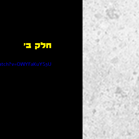
חלק ב'
watch?v=OWYFaKuYS3U