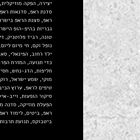
יצירה, הפקה מוזיקלית,
סדנת ראפ, סדנאות ראפ,
ראפ, סצנת הראפ בישראל
גבריות בהיפ-הופ הישרא
טונה, רביד פלוטניק, זי.
נופל וקם, חי מיום ליום
ילד רחוב, הפינאלי, סא
כדי תנועה, המזרח הפרוע
מוקי, שמע ישראל, רוק 30, נופל וקם, שבק ס
טיפים לראפ, ערוץ הכיבו
סיקור הופעות, וייב-אי
הפעלת מוזיקה, סדנה מג
ראפ, ביטים, לימוד ראפ,
ביטבוקס, תנועת תרבות,