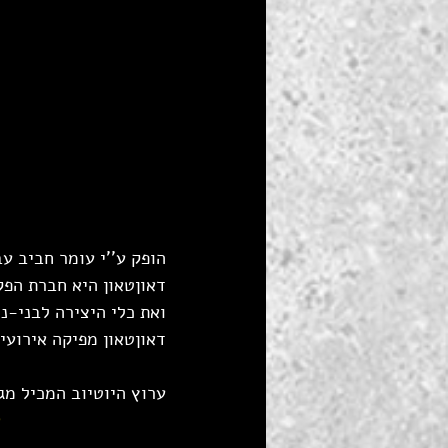
הופק ע''י עומר חביב עב
דאוןטאון היא חברת הפק
ואת כלי היצירה לבני-נ
דאוןטאון מפיקה אירועים
ערוץ היוטיוב המכיל מגו
Q