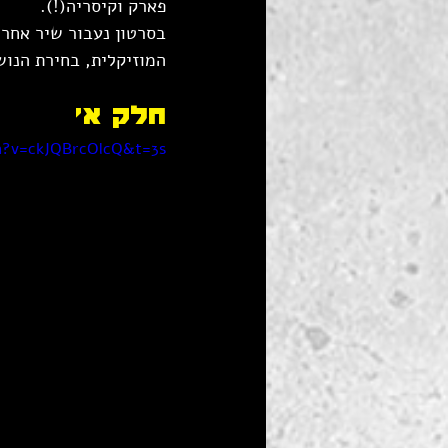
פארק וקיסריה(!).
בסרטון נעבור שיר אחר 
המוזיקלית, בחירת הנוש
חלק א'
h?v=ckJQBrcOlcQ&t=3s