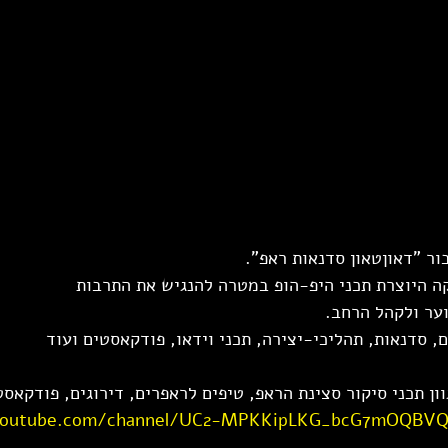
ור "דאוןטאון סדנאות ראפ". 
ה היוצרת תכני היפ-הופ במטרה להנגיש את התרבות 
וער ולקהל הרחב. 
, סדנאות, תהליכי-יצירה, תכני וידאו, פודקאסטים ועוד 
ון תכני סיקור סצינת הראפ, טיפים לראפרים, דירוגים, פודקאסט
youtube.com/channel/UC2-MPKKipLKG_bcG7mOQBV