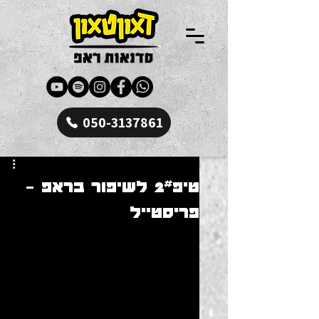
050-3137861
טיפ2# לשיפור בראפ -
פריסטייל