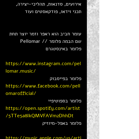
אירועים, סדנאות, תהליכי-יצירה, 
תכני וידאו, פודקאסטים ועוד 
עומר חביב הוא ראפר וזמר יוצר תחת 
שם הבמה פלומר // Pellomar 
פלומר באינסטגרם 
https://www.instagram.com/pel
lomar.music/
פלומר בפייסבוק
https://www.facebook.com/pell
omarofficial/
פלומר בספוטיפיי 
https://open.spotify.com/artist
/5TTe5a8IkQMVFAVm2DhhDt
פלומר באפל-מיוזיק
https://music.apple.com/us/arti