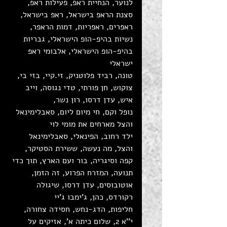
לנוער, הנחיית ראפ, פעילות ראפ, 
סצנת הראפ בישראל, ראפ בישראל, 
ראפרים, ראפריות, דמות הראפר, 
נשיות בהיפ-הופ הישראלי, גבריות 
בהיפ-הופ הישראלי, אלבומי ראפ 
ישראלי
טונה, רביד פלוטניק, זי.קיי, בזי בי, 
צוקוש, חן פורתי, טדי נגוסה, וייב 
איש, עדן דרסו, רון נשר, 
נופל וקם, חי מיום ליום, סאבלימינאל 
והצל מארחים את מומי לוי
ילד רחוב, הפינאלי, סאבלימינאל 
והצל, מה נעשה, ששירת הסטיקר, 
קפה וסיגריה, בור ועם הארץ, תוך כדי 
תנועה, המזרח הפרוע, זה הזמן, 
אוטובוסים, עדן דרסו, שיגולה 
רקורדס, כהן, ג'ימבו ג'יי
חליפות, הדג-נחש, חסידה צחורה, 
י''א 2, שלום כיתה א', אזיקים על 