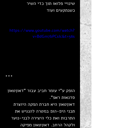
שינויי פלואו תוך כדי השיר 
כשנתקעים ועוד
https://www.youtube.com/watch?
v=BdGm7bPCsIc&t=56s
***
הופק ע''י עומר חביב עבור "דאוןטאון 
סדנאות ראפ". 
דאוןטאון היא חברת הפקה היוצרת 
תכני היפ-הופ במטרה להנגיש את 
התרבות ואת כלי היצירה לבני-נוער 
ולקהל הרחב. דאוןטאון מפיקה 