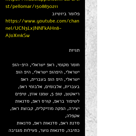
st/pellomar/1508830211
פלומר ביוטיוב 
https://www.youtube.com/chan
nel/UCN3LxJNNFkAHn8-
AJoXmkSw
תגיות
חומר מקומי, ראפ ישראלי, היפ-הופ 
ישראלי, היפהופ ישראלי, היפ הופ 
ישראלי, היפ הופ בעברית, ראפ 
בעברית, אלבומים, אלבומי ראפ, 
ריאקשן, טופ 5, שמנו אוזן, טיפים 
לשיפור בראפ, קורס ראפ, סדנאות 
יצירה, הפקה מוזיקלית, קבוצת ראפ, 
אקפלה, 
סדנת ראפ, סדנאות ראפ, סדנאות 
כתיבה, סדנאות נוער, פעילות מגניבה 