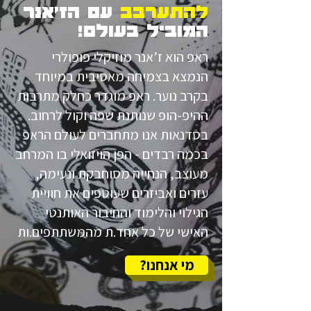
להתערבב
עם הז'אנר
המוביל בעולם!
ראפ הוא ז’אנר מוזיקלי פופולרי
הנמצא בצמיחה מאסיבית במיוחד
בקרב נוער. ראפ מוגדר כחלק מתרבות
ההיפ-הופ שנותנת שפה וקול לרחוב.
בסדנאות אנו מתחברים לעולם הראפ
בכמה רבדים - הפן הויזואלי בו המרחב
מעוצב, הנחייה מסוחבקת ונעימה,
עזרים ואביזרים שעוטפים את חוויית
הגילוי והלימוד והחיבור האותנטי
האישי של כל אחד.ת מהמשתתפים.ות
מי אנחנו?