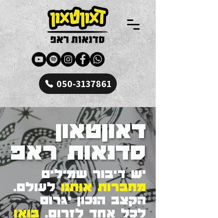
050-3137861
דאוןטאון
סדנאות ראפ
יש דיבור שמילים
מחברות אותנו
לעולם.
הקצב הנכון יגרום
לכל אחד לזרום.
בואו