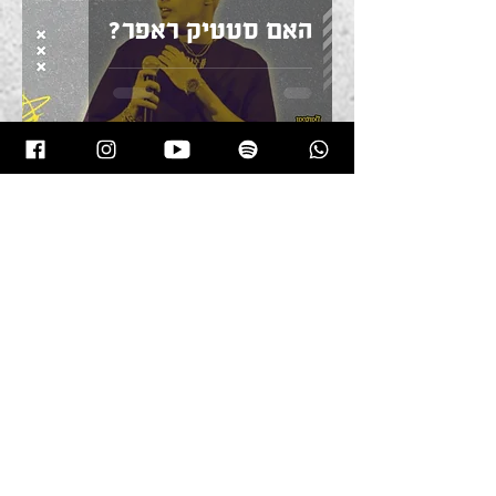
האם סטטיק ראפר?
חמש המלצות
לסרטים/סדרות על ראפ