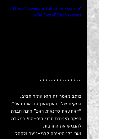
https://www.youtube.com/watch?
v=BdGm7bPCsIc&t=208s
***************
כותב מאמר זה הוא עומר חביב, 
המקים של "דאוןטאון סדנאות ראפ" 
"דאוןטאון סדנאות ראפ" הינה חברת 
הפקה היוצרת תכני היפ-הופ במטרה 
להנגיש את התרבות 
ואת כלי היצירה לבני-נוער ולקהל 