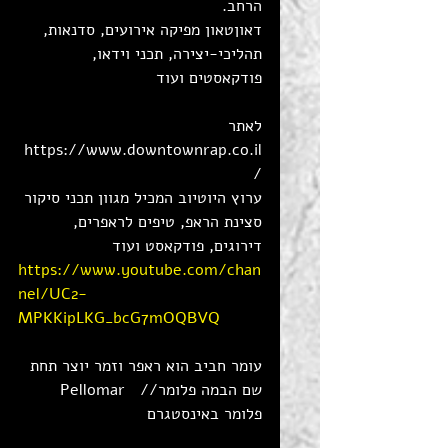
הרחב. 
דאוןטאון מפיקה אירועים, סדנאות, 
תהליכי-יצירה, תכני וידאו, 
פודקאסטים ועוד 
לאתר 
https://www.downtownrap.co.il
/ 
ערוץ היוטיוב המכיל מגוון תכני סיקור 
סצינת הראפ, טיפים לראפרים, 
דירוגים, פודקאסט ועוד 
https://www.youtube.com/chan
nel/UC2-
MPKKipLKG_bcG7mOQBVQ
עומר חביב הוא ראפר וזמר יוצר תחת 
שם הבמה פלומר//   Pellomar
פלומר באינסטגרם 