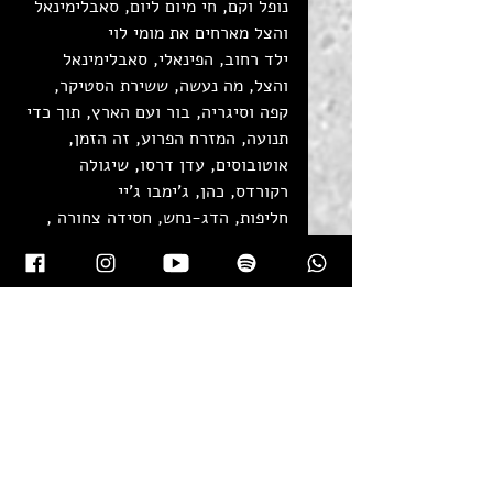
נופל וקם, חי מיום ליום, סאבלימינאל 
והצל מארחים את מומי לוי
ילד רחוב, הפינאלי, סאבלימינאל 
והצל, מה נעשה, ששירת הסטיקר, 
קפה וסיגריה, בור ועם הארץ, תוך כדי 
תנועה, המזרח הפרוע, זה הזמן, 
אוטובוסים, עדן דרסו, שיגולה 
רקורדס, כהן, ג'ימבו ג'יי
חליפות, הדג-נחש, חסידה צחורה , 
י''א 2 , שלום כיתה א', אזיקים על 
הידיים, טדי נגוסה, באתי ממך, מוקי, 
שמע ישראל, רוק 30, נופל וקם, שבק 
ס'
טיפים לראפ, ערוץ הכיבוד, סימפולים, 
דיסים, באטל ראפ ישראל, סימה נון, 
אקו, הדר פרג'ון, פלא-אוזן, סיקור 
הופעות, וייב-איש, שלם, סדנאות 
לנוער, סדנת ראפ, סדנאות ראפ, 
לימוד כתיבה, תהליך יצירה, הפעלת 