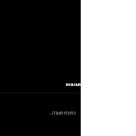
תגובות
כתיבת תגובה...
קטלוג דאוןטאון סדנאות ראפ