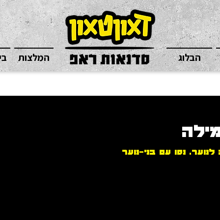
הבלוג
המלצות
בי
ילה
נוער. נסו עם בני-נוער 