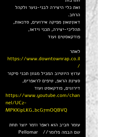
התרבות 
ואת כלי היצירה לבני-נוער ולקהל 
הרחב. 
דאוןטאון מפיקה אירועים, סדנאות, 
תהליכי-יצירה, תכני וידאו, 
פודקאסטים ועוד 
לאתר 
https://www.downtownrap.co.il
/
ערוץ היוטיוב המכיל מגוון תכני סיקור 
סצינת הראפ, טיפים לראפרים, 
דירוגים, פודקאסט ועוד 
https://www.youtube.com/chan
nel/UC2-
MPKKipLKG_bcG7mOQBVQ
עומר חביב הוא ראפר וזמר יוצר תחת 
שם הבמה פלומר//   Pellomar