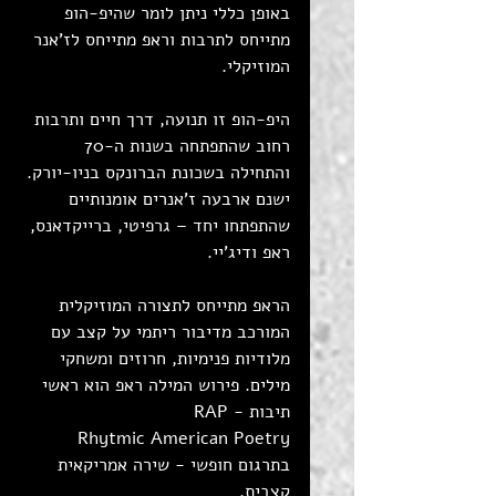
באופן כללי ניתן לומר שהיפ-הופ 
מתייחס לתרבות וראפ מתייחס לז'אנר 
המוזיקלי.
היפ-הופ זו תנועה, דרך חיים ותרבות 
רחוב שהתפתחה בשנות ה-70 
והתחילה בשכונת הברונקס בניו-יורק. 
ישנם ארבעה ז'אנרים אומנותיים 
שהתפתחו יחד – גרפיטי, ברייקדאנס, 
ראפ ודיג'יי. 
הראפ מתייחס לתצורה המוזיקלית 
המורכב מדיבור ריתמי על קצב עם 
מלודיות פנימיות, חרוזים ומשחקי 
מילים. פירוש המילה ראפ הוא ראשי 
תיבות - RAP 
Rhytmic American Poetry
בתרגום חופשי - שירה אמריקאית 
קצבית.