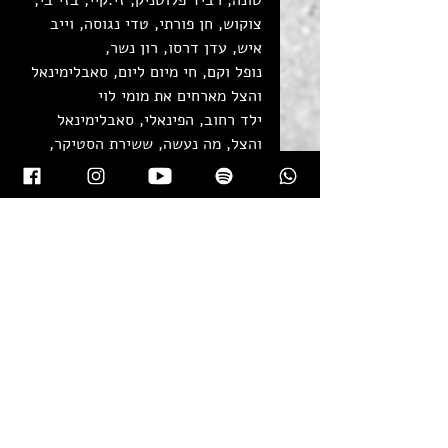
טונה, רביד פלוטניק, זי.קיי, בזי בי, 
צוקוש, חן פורתי, טדי נגוסה, וייב 
איש, עדן דרסו, רון נשר, 
נופל וקם, חי מיום ליום, סאבלימינאל 
והצל מארחים את מומי לוי
ילד רחוב, הפינאלי, סאבלימינאל 
והצל, מה נעשה, ששירת הסטיקר, 
קפה וסיגריה, בור ועם הארץ, תוך כדי 
תנועה, המזרח הפרוע, זה הזמן, 
אוטובוסים, עדן דרסו, שיגולה 
רקורדס, כהן, ג'ימבו ג'יי
חליפות, הדג-נחש, חסידה צחורה , 
י''א 2 , שלום כיתה א', אזיקים על 
הידיים, טדי נגוסה, באתי ממך, מוקי, 
שמע ישראל, רוק 30, נופל וקם, שבק 
ס'
טיפים לראפ, ערוץ הכיבוד, סימפולים, 
דיסים, באטל ראפ ישראל, סימה נון, 
אקו, הדר פרג'ון, פלא-אוזן, סיקור 