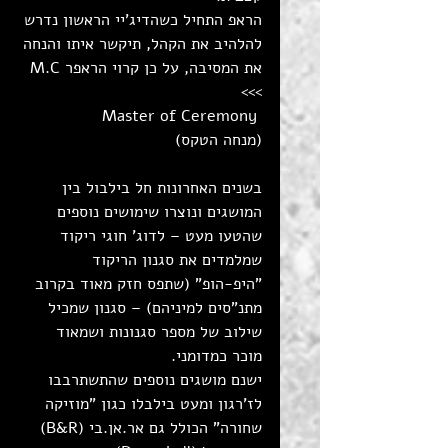
הראפ התחיל כשהדיג'יי הראשון נדרש 
להלהיב את הקהל, תיקשר איתו והנחה 
את המסיבה, על כן קרוי הראפר M.C 
>>>
Master of Ceremony 
(מנחה הטקס)
בשנים האחרונות חל בילבול בין 
המושגים ונוצרו שימושים נוספים 
שהטעו מעט – לדוג' חוגי ריקוד 
שמלמדים את סגנון הריקוד 
"היפ-הופ" (שתפס חזק מאוד בקרוב 
מתנ"סים למיניהם) – סגנון שמכיל 
שילוב של מספר סגנונות ושמאוד 
מוכר כמדומני. 
ישנם מושגים נוספים שהתשתרבבו 
לז'רגון ומעט בילבלו כגון "מוזיקה 
שחורה" הכולל גם אר.אן.בי (B&R)