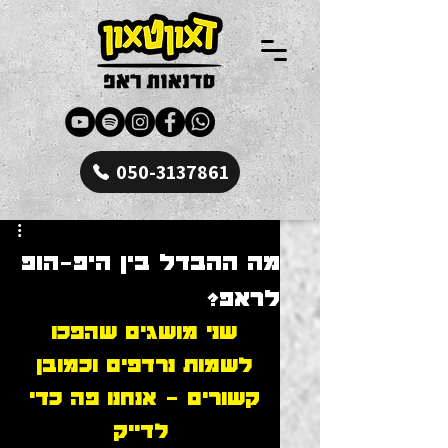
050-3137861
מה ההבדל בין היפ-הופ
לראפ?
שני מושגים שהפכו 
לשמות נרדפים וכמובן 
קשורים - אנחנו פה כדי 
לדייק