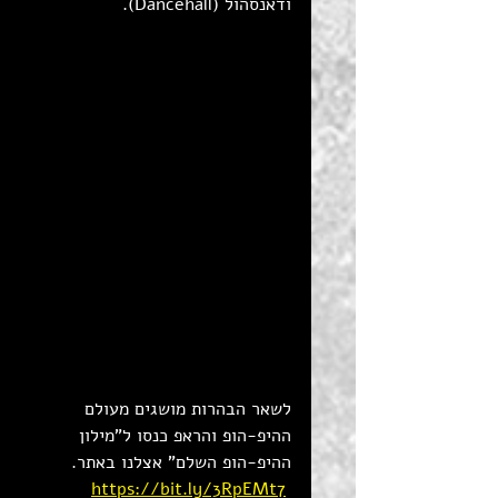
ודאנסהול (Dancehall).
לשאר הבהרות מושגים מעולם 
ההיפ-הופ והראפ כנסו ל"מילון 
ההיפ-הופ השלם" אצלנו באתר.
https://bit.ly/3RpEMt7