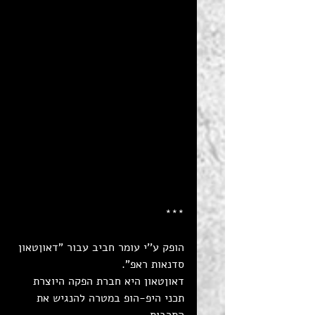
***
הופק ע''י עומר חביב עבור "דאוןטאון 
סדנאות ראפ". 
דאוןטאון היא חברת הפקה היוצרת 
תכני היפ-הופ במטרה להנגיש את 