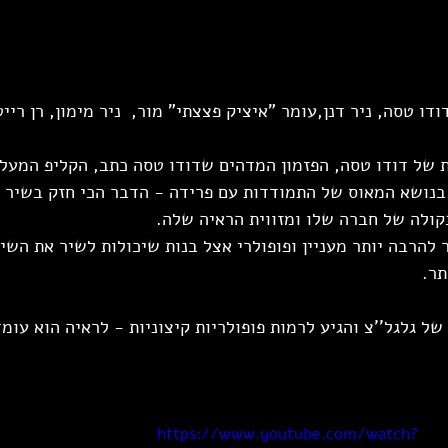
דו טסה, ניר דנן,עומר "איציק פצצתי" מור,  ניר מימון, רן רייט
 של דודו טסה, הפזמון המדהים שדודו טסה כתב, הקליפ המעלף 
בנושא המאוס של התמודדות עם פרידה - הדבר הכי חזק בשיר הז
ולה של חברה שלו ומזווית הראיה שלה.
 להרבה יותר מעניין ופופולרי אצל בנות שיכולות לשיר את השיר
תר.
https://www.youtube.com/watch?