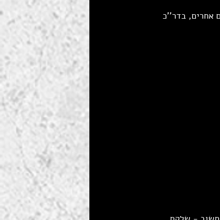
נים אחרים, בדר''כ 
חשוב - שלקח 