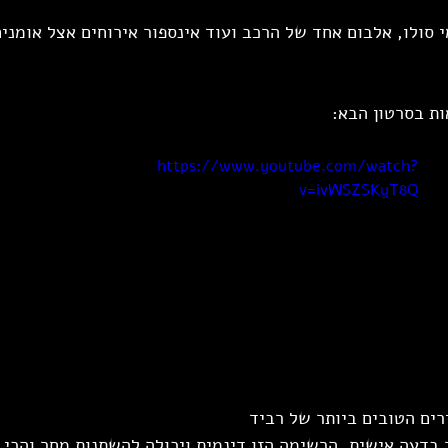
הוציא 6 אלבומי סולו, אלבום אחד של הרכב ועוד אינספור אירוחים אצל אומ
ת בסרטון הבא:
https://www.youtube.com/watch?
v=ivWSZSKyT8Q
בדעה אישית, הרשימה הזו דינמית ויכולה להשתנות מחר והכי 