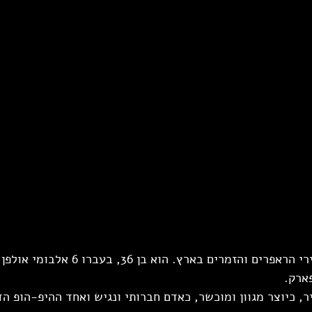
רביד פלוטניק הוא מבכירי הראפרים והזמרים בארץ. הוא בן 
פארק.
ר, כיוצר מגוון ומוכשר, כאדם חברותי ונגיש ואחד ההיפ-הופ הד